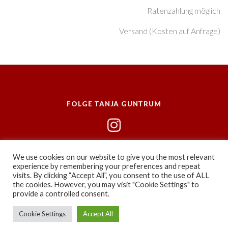
Ratenzahlung möglich
Versand (Kosten auf Anfrage)
FOLGE TANJA GUNTRUM
We use cookies on our website to give you the most relevant
experience by remembering your preferences and repeat
visits. By clicking “Accept All”, you consent to the use of ALL
the cookies. However, you may visit "Cookie Settings" to
Copyright © 2026 Ars Adiuvo |
AGB
|
Impressum
|
provide a controlled consent.
Datenschutz
Cookie Settings
Accept All