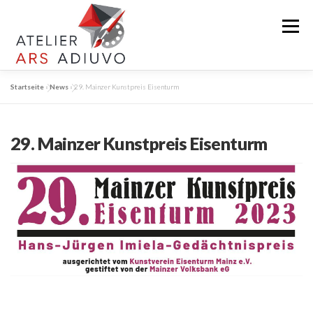
Zum
Inhalt
Menü
springen
Startseite
»
News
»
29. Mainzer Kunstpreis Eisenturm
KÜNSTLERIN
WERKE
AUSSTELLUNG
29. Mainzer Kunstpreis Eisenturm
ATELIER
WORKSHOPS
KONTAKT