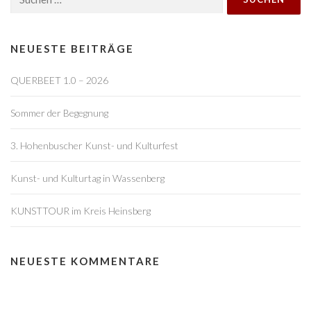
nach:
s
n
a
NEUESTE BEITRÄGE
v
QUERBEET 1.0 – 2026
i
g
Sommer der Begegnung
a
t
3. Hohenbuscher Kunst- und Kulturfest
i
o
Kunst- und Kulturtag in Wassenberg
n
KUNSTTOUR im Kreis Heinsberg
NEUESTE KOMMENTARE