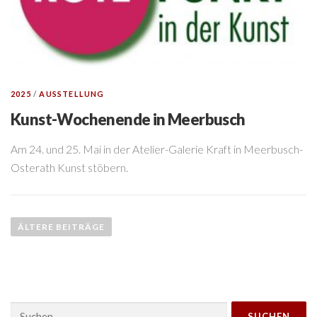
2025
/
AUSSTELLUNG
Kunst-Wochenende in Meerbusch
Am 24. und 25. Mai in der Atelier-Galerie Kraft in Meerbusch-
Osterath Kunst stöbern.
B
e
ÄLTERE BEITRÄGE
i
t
r
a
Suchen
g