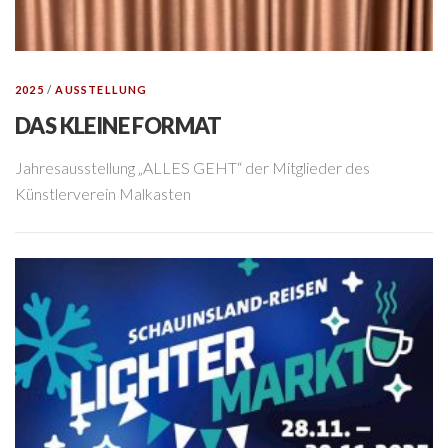
2025
/
AUSSTELLUNG
DAS KLEINE FORMAT
Jahresausstellung „ALLES GEHT“ der Mitglieder des
Künstlerverein Malkasten