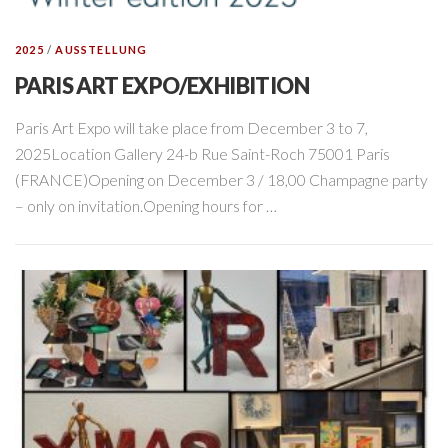
2025
/
AUSSTELLUNG
PARIS ART EXPO/EXHIBITION
Paris Art Expo will take place from December 3 to 7,
2025Location Gallery 24-b Rue Saint-Roch 75001 Paris
(FRANCE)Opening on December 3 / 18,00 Champagne party
– only on invitation.Opening hours for …