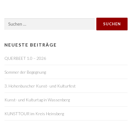
r
a
Suchen
g
nach:
s
n
a
NEUESTE BEITRÄGE
v
QUERBEET 1.0 – 2026
i
g
Sommer der Begegnung
a
t
3. Hohenbuscher Kunst- und Kulturfest
i
o
Kunst- und Kulturtag in Wassenberg
n
KUNSTTOUR im Kreis Heinsberg