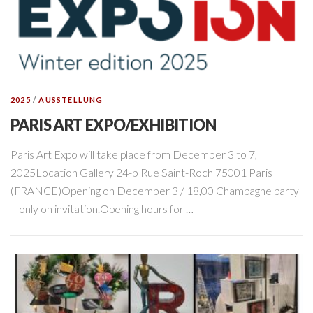
2025
/
AUSSTELLUNG
PARIS ART EXPO/EXHIBITION
Paris Art Expo will take place from December 3 to 7,
2025Location Gallery 24-b Rue Saint-Roch 75001 Paris
(FRANCE)Opening on December 3 / 18,00 Champagne party
– only on invitation.Opening hours for …