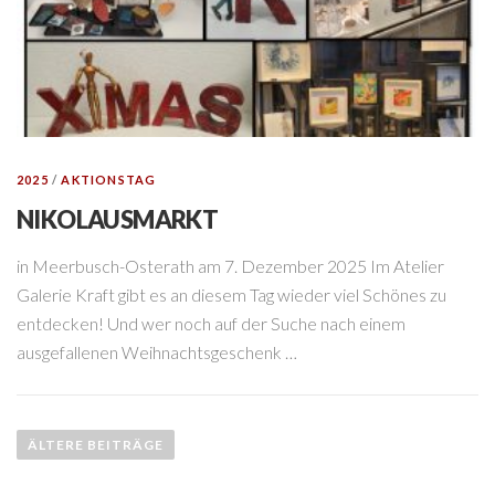
2025
/
AKTIONSTAG
NIKOLAUSMARKT
in Meerbusch-Osterath am 7. Dezember 2025 Im Atelier
Galerie Kraft gibt es an diesem Tag wieder viel Schönes zu
entdecken! Und wer noch auf der Suche nach einem
ausgefallenen Weihnachtsgeschenk …
B
e
ÄLTERE BEITRÄGE
i
t