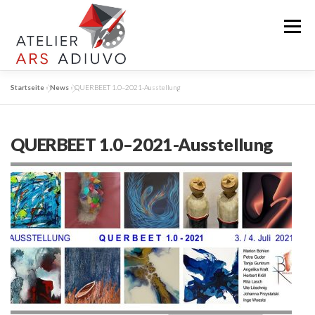
Zum
Inhalt
Menü
springen
Startseite
»
News
»
QUERBEET 1.0–2021-Ausstellung
KÜNSTLERIN
WERKE
AUSSTELLUNG
QUERBEET 1.0–2021-Ausstellung
ATELIER
WORKSHOPS
KONTAKT