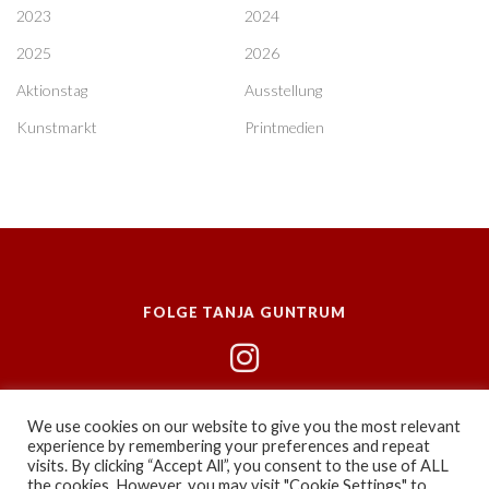
2023
2024
2025
2026
Aktionstag
Ausstellung
Kunstmarkt
Printmedien
FOLGE TANJA GUNTRUM
We use cookies on our website to give you the most relevant
experience by remembering your preferences and repeat
visits. By clicking “Accept All”, you consent to the use of ALL
the cookies. However, you may visit "Cookie Settings" to