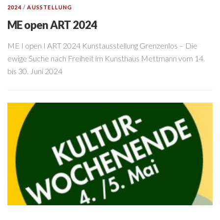
2024
/
AUSSTELLUNG
ME open ART 2024
ME I open I ART 2024 Kunstausstellung Grenzenlos – Die
ewige Suche nach Freiheit im Kunsthaus Mettmann vom 14.
bis 30. Juni 2024