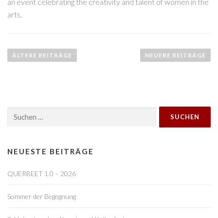
an event celebrating the creativity and talent of women in the
arts.
B
e
ÄLTERE BEITRÄGE
NEUERE BEITRÄGE
i
t
r
a
Suchen
g
nach:
s
n
a
NEUESTE BEITRÄGE
v
QUERBEET 1.0 – 2026
i
g
Sommer der Begegnung
a
t