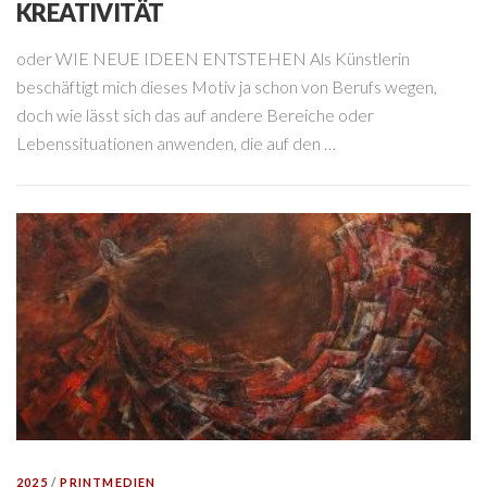
KREATIVITÄT
oder WIE NEUE IDEEN ENTSTEHEN Als Künstlerin
beschäftigt mich dieses Motiv ja schon von Berufs wegen,
doch wie lässt sich das auf andere Bereiche oder
Lebenssituationen anwenden, die auf den …
2025
/
PRINTMEDIEN