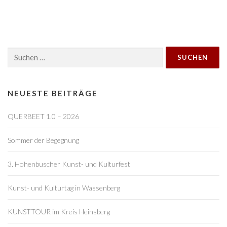
i
t
r
a
Suchen
g
nach:
s
n
a
NEUESTE BEITRÄGE
v
QUERBEET 1.0 – 2026
i
g
Sommer der Begegnung
a
t
3. Hohenbuscher Kunst- und Kulturfest
i
o
Kunst- und Kulturtag in Wassenberg
n
KUNSTTOUR im Kreis Heinsberg