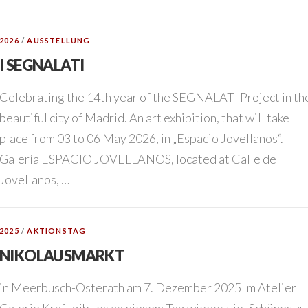
2026
/
AUSSTELLUNG
I SEGNALATI
Celebrating the 14th year of the SEGNALATI Project in th
beautiful city of Madrid. An art exhibition, that will take
place from 03 to 06 May 2026, in „Espacio Jovellanos“.
Galería ESPACIO JOVELLANOS, located at Calle de
Jovellanos, …
2025
/
AKTIONSTAG
NIKOLAUSMARKT
in Meerbusch-Osterath am 7. Dezember 2025 Im Atelier
Galerie Kraft gibt es an diesem Tag wieder viel Schönes zu