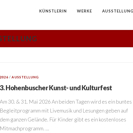
KÜNSTLERIN
WERKE
AUSSTELLUN
STELLUNG
2026
/
AUSSTELLUNG
3. Hohenbuscher Kunst- und Kulturfest
Am 30. & 31. Mai 2026 An beiden Tagen wird es ein buntes
Begleitprogramm mit Livemusik und Lesungen geben auf
dem ganzen Gelände. Für Kinder gibt es ein kostenloses
Mitmachprogramm. …